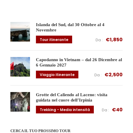
Islanda del Sud, dal 30 Ottobre al 4
Novembre
€1,850
Tour itinerante
Da :
Capodanno in Vietnam – dal 26 Dicembre al
6 Gennaio 2027
€2,500
Viaggio itinerante
Da :
Grotte del Caliendo al Laceno: visita
guidata nel cuore dell’Irpinia
€40
Trekking - Media intensità
Da :
CERCA IL TUO PROSSIMO TOUR