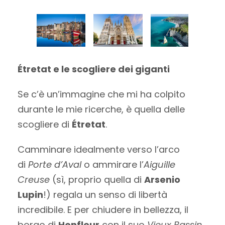
Étretat e le scogliere dei giganti
Se c’è un’immagine che mi ha colpito
durante le mie ricerche, è quella delle
scogliere di
Étretat
.
Camminare idealmente verso l’arco
di
Porte d’Aval
o ammirare l’
Aiguille
Creuse
(sì, proprio quella di
Arsenio
Lupin
!) regala un senso di libertà
incredibile. E per chiudere in bellezza, il
borgo di
Honfleur
con il suo
Vieux Bassin