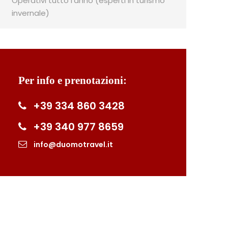
Operativi tutto l'anno (esperti in turismo
invernale)
Per info e prenotazioni:
+39 334 860 3428
+39 340 977 8659
info@duomotravel.it