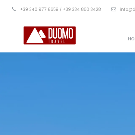
+39 340 977 8659 / +39 334 860 3428
info@d
HO