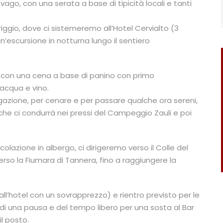
svago, con una serata a base di tipicità locali e tanti
ggio, dove ci sistemeremo all’Hotel Cervialto (3
n’escursione in notturna lungo il sentiero
do” con una cena a base di panino con primo
 acqua e vino.
azione, per cenare e per passare qualche ora sereni,
o che ci condurrà nei pressi del Campeggio Zauli e poi
olazione in albergo, ci dirigeremo verso il Colle del
erso la Fiumara di Tannera, fino a raggiungere la
all’hotel con un sovrapprezzo) e rientro previsto per le
 di una pausa e del tempo libero per una sosta al Bar
il posto.