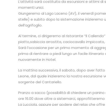
L’attività sarà costituita da escursioni e attimi di 
momenti unici.
Giungeremo al Lago Laceno (AV), il venerdì pomeri
stelle) e subito dopo la sistemazione inizieremo u
dell’agrifoglio.
Al termine, ci dirigeremo al ristorante “Il Calien
piatto,salsiccia arrostita, caciocavallo impiccato,
Sarà l’occasione per un primo momento di aggreg
prima di rientrare a piedi lungo un facile itinerari
nuovamente in Hotel.
La mattina successiva, il sabato, dopo aver fatto c
Leone, dal quale inizieremo la nostra escursione v
sorgente del Cantariello.
Pranzo a sacco (possibilità di chiedere un panino 
ore 16.00 dove oltre a sistemarci, approfitteremo
La Lucciola, oppure per godere del relax che offre 