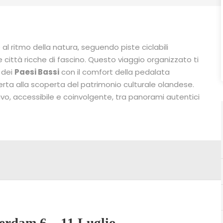
e al ritmo della natura, seguendo piste ciclabili
 e città ricche di fascino. Questo viaggio organizzato ti
i dei
Paesi Bassi
con il comfort della pedalata
 aperta alla scoperta del patrimonio culturale olandese.
ivo, accessibile e coinvolgente, tra panorami autentici
erdam 6 – 11 Luglio