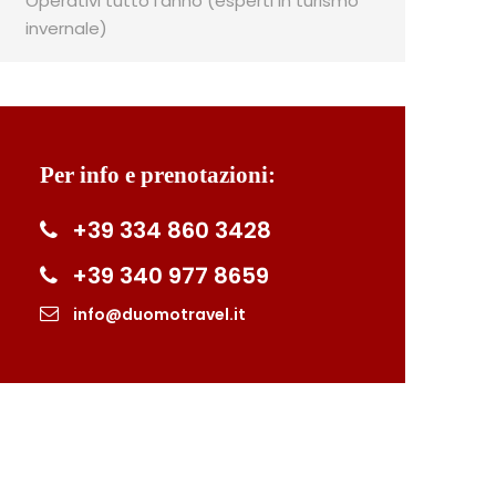
Operativi tutto l'anno (esperti in turismo
invernale)
Per info e prenotazioni:
+39 334 860 3428
+39 340 977 8659
info@duomotravel.it