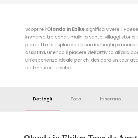
Scoprire l’
Olanda in Ebike
significa vivere il Paes
immerse tra canali, mulini a vento, villaggi storici
permette di esplorare alcuni dei luoghi più iconic
assistita, unendo il piacere dell’attività all’aria
Un’esperienza ideale per chi desidera un tour att
e atmosfere uniche.
Dettagli
Foto
Itinerario
Olanda in Ebike: Tour da Amst