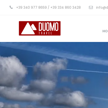
+39 340 977 8659 / +39 334 860 3428
info@d
HO