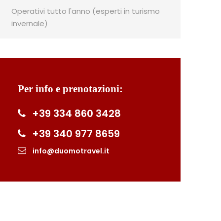
Operativi tutto l'anno (esperti in turismo
invernale)
Per info e prenotazioni:
+39 334 860 3428
+39 340 977 8659
info@duomotravel.it