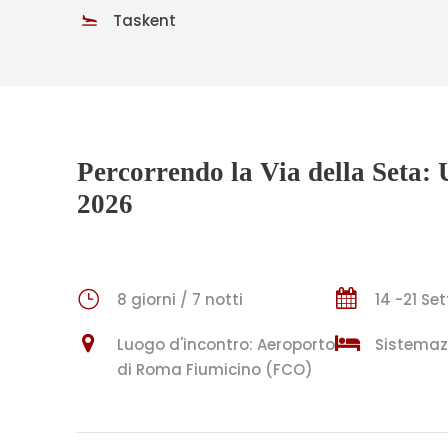
Taskent
Percorrendo la Via della Seta:
2026
8 giorni / 7 notti
14 -21 S
Luogo d'incontro: Aeroporto
Sistemazi
di Roma Fiumicino (FCO)