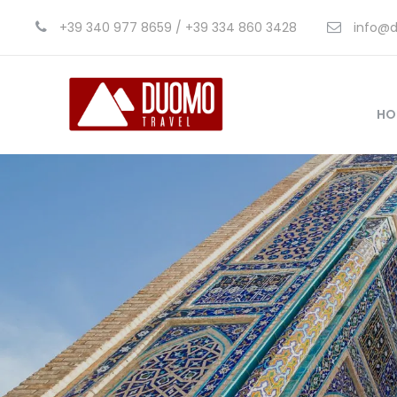
+39 340 977 8659 / +39 334 860 3428
info@d
HO