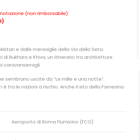
enotazione (non rimborsabile)
O)
istan e dalle meraviglie della Via della Seta.
i di Bukhara e Khiva, un itinerario tra architetture
i caravanserragli.
che sembrano uscite da “Le mille e una notte”.
on è tra le nazioni a rischio. Anche il sito della Farnesina
Aeroporto di Roma Fiumicino (FCO)