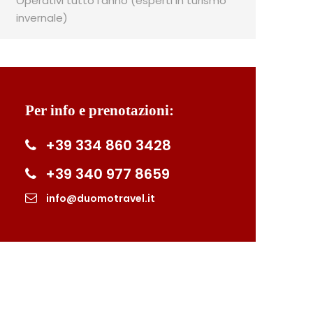
Operativi tutto l'anno (esperti in turismo
invernale)
Per info e prenotazioni:
+39 334 860 3428
+39 340 977 8659
info@duomotravel.it