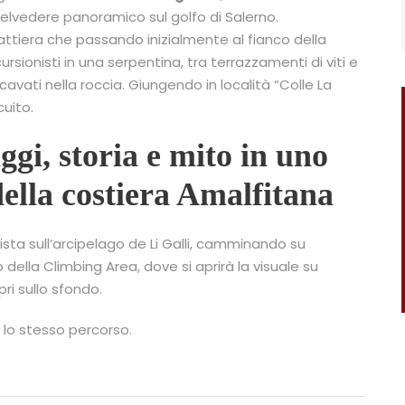
 belvedere panoramico sul golfo di Salerno.
attiera che passando inizialmente al fianco della
rsionisti in una serpentina, tra terrazzamenti di viti e
vati nella roccia. Giungendo in località “Colle La
cuito.
ggi, storia e mito in uno
della
costiera Amalfitana
sta sull’arcipelago de Li Galli, camminando su
 della Climbing Area, dove si aprirà la visuale su
ri sullo sfondo.
lo stesso percorso.