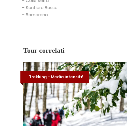
– Colle Serra
– Sentiero Basso
– Bomerano
Tour correlati
Trekking - Media intensità