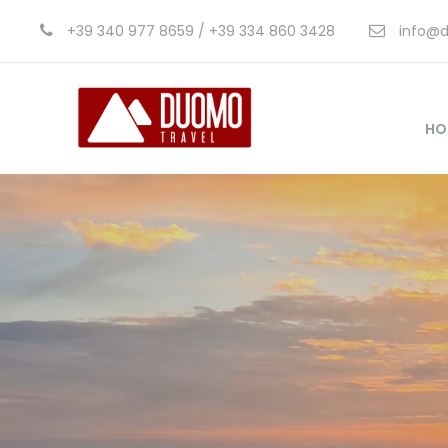
+39 340 977 8659 / +39 334 860 3428
info@d
HO