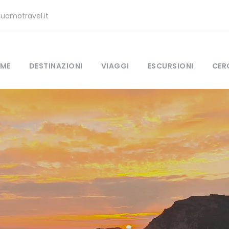
uomotravel.it
ME
DESTINAZIONI
VIAGGI
ESCURSIONI
CER