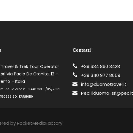
o
Contatti
+39 334 860 3428
 Travel & Trek Tour Operator
srl Via Paolo De Granita, 12 –
+39 340 977 8659
erno – Italia
info@duomotravel.it
omune Salerno n. 101440 del 31/05/2021
Pec: ilduomo-srl@pec.i
4150659 SDI: KRRH6B9
red by RocketMediaFactory