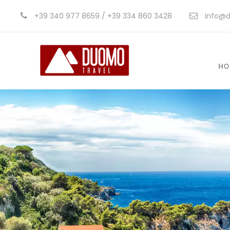
+39 340 977 8659 / +39 334 860 3428
info@d
HO