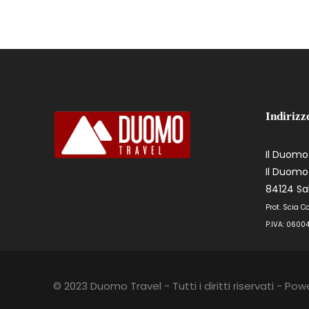
Indirizz
Il Duomo
Il Duomo 
84124 Sal
Prot. Scia C
P.IVA: 0600
© 2023 Duomo Travel - Tutti i diritti riservati -
Powe