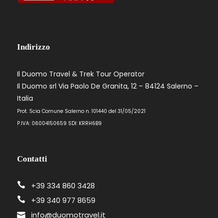
Programma
Indirizzo
Giorno 1
Il Duomo Travel & Trek Tour Operator
GIORNO 7
Il Duomo srl Via Paolo De Granita, 12 – 84124 Salerno –
Italia
– Appuntamento alla stazione di Trento per le
Prot. Scia Comune Salerno n. 101440 del 31/05/2021
ore 16.00. In alternativa appuntamento a
P.IVA: 06004150659 SDI: KRRH6B9
Madonna di Campiglio ore 18.00
– Trasferimento in Autobus da Trento a
Madonna di Campiglio
Contatti
– Sistemazione in Hotel 3 stelle
– Cena di Benvenuto
+39 334 860 3428
– Passeggiata per il Centro di Madonna di
+39 340 977 8659
Campiglio
– Pernotta in Hotel
info@duomotravel.it