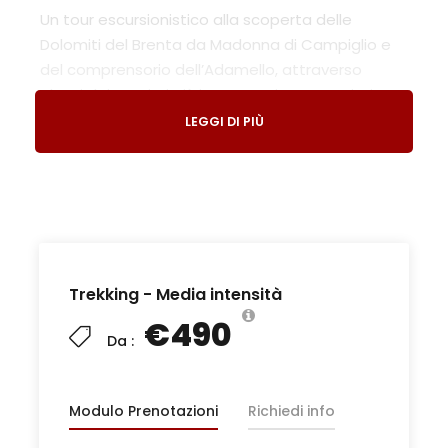
Un tour escursionistico alla scoperta delle
Dolomiti del Brenta da Madonna di Campiglio e
del comprensorio dell’Adamello, attraverso
alcuni dei sentieri più importanti e conosciuti
della zona di Madonna di Campiglio.
LEGGI DI PIÙ
Il percorso dei 5 laghi, le cascate di Vallesinella, la
traversata Grostè-Spinale, il meraviglioso lago
delle Malghette immerso in una valle di Larici, la
Malga Zeledria ed i suoi formaggi d’alpeggio e lo
speck profumato.
Sebbene lontani dal nostro immaginario e dai
Trekking - Media intensità
nostri percorsi classici sono luoghi che per
€490
maestosità e bellezza dei paesaggi ci hanno
Da :
sempre riempito il cuore. Ogni volta che i nostri
passi ci hanno condotto su queste cime alpine,
Modulo Prenotazioni
Richiedi info
abbiamo sempre immaginato di condurvici un
giorno i nostri gruppi.