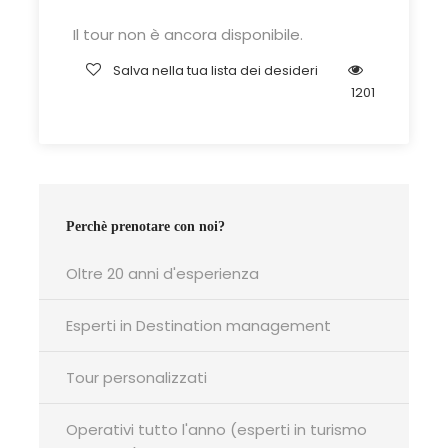
Saranno giorni in cui vivremo con tutto noi stessi
Il tour non è ancora disponibile.
la filosfia del grande scrittore e alpinista Walter
Bonatti:
Salva nella tua lista dei desideri
1201
“Non esistono proprie montagne, esistono
proprie esperienze. Sulle montagne possono
salirci molti altri ma nessuno potrà mai invadere
le esperienze che sono e rimangono nostre.”
Perchè prenotare con noi?
Oltre 20 anni d'esperienza
Arrivo e/o Meeting
Stazione di Trento o Madonna di Campiglio (a
Esperti in Destination management
seconda della logistica migliore del
partecipante)
Tour personalizzati
Operativi tutto l'anno (esperti in turismo
SERVIZI INCLUSI