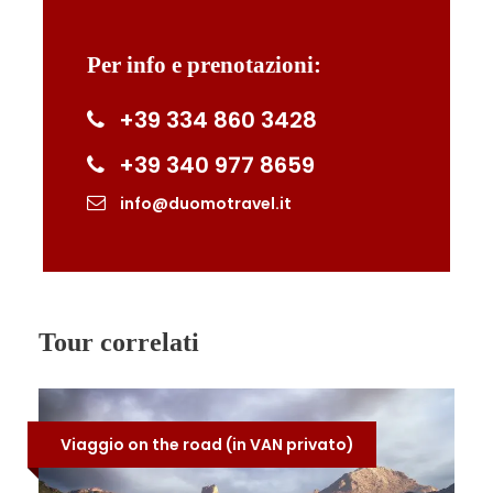
Cattedrale di Salerno
Per info e prenotazioni:
SERVIZI INCLUSI
Servizio di Guida Ambientale
+39 334 860 3428
Escursionistica
+39 340 977 8659
info@duomotravel.it
SERVIZI NON INCLUSI
Trasporto da e per Salerno
Tutto ciò che non è inserito nella sezione
"Servizi Inclusi"
Tour correlati
EQUIPAGGIAMENTO CONSIGLIATO
Chiedere informazioni direttamente via
Viaggio on the road (in VAN privato)
email o ai numeri:
+39 334/8603428