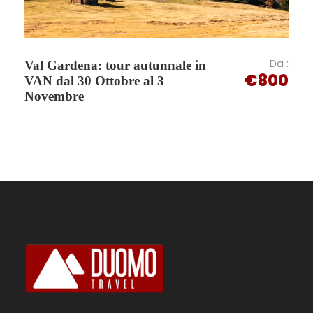
Da :
Val Gardena: tour autunnale in
€800
Programma
VAN dal 30 Ottobre al 3
Novembre
Descrizione dell'escursione