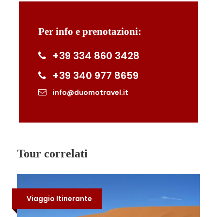
Stromboli, cena e serata libera.
Per info e prenotazioni:
Il quarto giorno, colazione in hotel e mattinata in
totale libertà per poter scoprire le bellezze del
+39 334 860 3428
centro di Stromboli. Il pomeriggio, sarà il
momento di un tour in gommone verso Panarea,
+39 340 977 8659
per poter passeggiare e gustare un’ottima
granita e poi partire alla volta di Ginostra, per un
info@duomotravel.it
bellissimo aperitivo con vista sul tramonto. Prima
di rientrare, ammireremo i parossismi del vulcano
al calar della notte da mare. Rientro e, per chi
vorrà, cena libera.
Tour correlati
L’ultimo giorno, colazione in hotel e partenza (in
aliscafo) alla volta di Vibo Valentia, dove un
transfer ci porterà in stazione per il rientro.
Viaggio Itinerante
– TUTTE LE ESCURSIONI ED IL PROGRAMMA,