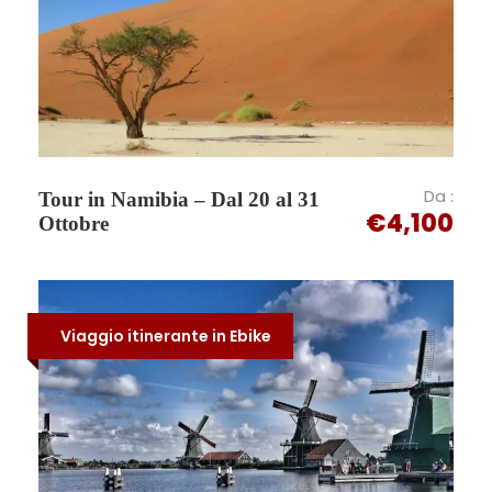
POTRANNO SUBIRE VARIAZIONI DOVUTE ALLE
CONDIZIONI METEOMARINE.
Arrivo e/o Meeting
Stazione di Vibo Valentia
Da :
Tour in Namibia – Dal 20 al 31
€4,100
Ottobre
Partenza Aliscafo
Come raggiungerci
Partenza comune dalla stazione di Salerno
Viaggio itinerante in Ebike
Appuntamento stazione FS di Vibo Valentia
Appuntamento Porto di Vibo Valentia
SERVIZI INCLUSI
4 Notti in Hotel 3* a Stromboli