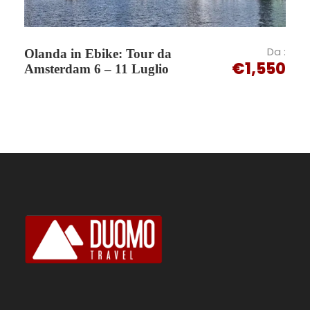
3 cene in ristorante locale a Stromboli
4 colazioni
Da :
Olanda in Ebike: Tour da
€1,550
Spostamenti in Alsicafo: Vibo Valentia -
Amsterdam 6 – 11 Luglio
Stromboli - Vibo Valentia;
Stromboli - Lipari - Stromboli (su due
giorni)
3 tour con imbarcazione privata
2 trasferimenti privati FS - porto Vibo
Valentia e viceversa (per coloro che
sceglieranno il treno per raggiungere il
luogo di appuntamento)
Trasporto bagagli in Hotel e al Porto
sull'isola di Stromboli
Servizio accompagnatore durante tutto il
viaggio