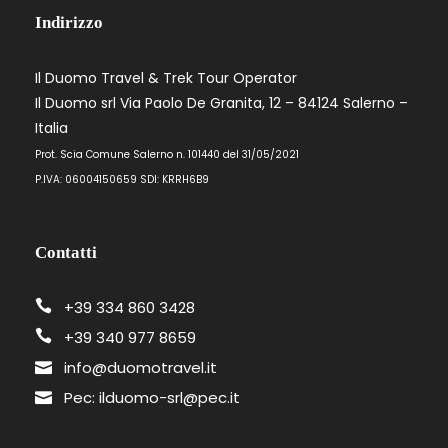
Servizi e pratiche d’Agenzia
Indirizzo
Assicurazione Medico Bagaglio
Il Duomo Travel & Trek Tour Operator
Il Duomo srl Via Paolo De Granita, 12 – 84124 Salerno –
Italia
SERVIZI NON INCLUSI
Prot. Scia Comune Salerno n. 101440 del 31/05/2021
Trasferimento personale dai propri luoghi
P.IVA: 06004150659 SDI: KRRH6B9
di provenienza a Vibo Valentia e ritorno
Bevande durante le cene
Assicurazione annullamento, stipulabile
Contatti
all'atto della sottoscrizione entro un
mese dalla partenza
+39 334 860 3428
+39 340 977 8659
Aperitivo a Ginostra
info@duomotravel.it
Tutti i pranzi
Pec: ilduomo-srl@pec.it
Tutto ciò non inserito nei servizi inclusi