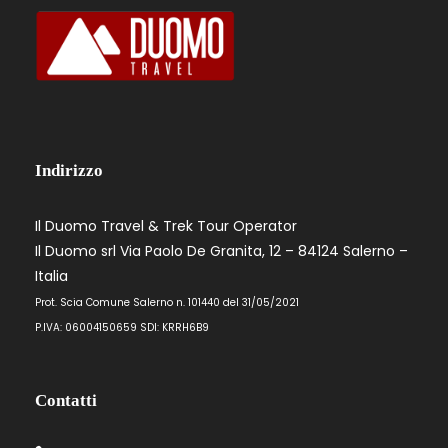
Volo diretto da Roma Fiumicino con ITA
Airways
Bagaglio da Stiva (23kg) + Bagaglio a
mano (8kg & 55cmx35cmx25cm)
Pernottamenti con prima colazione
Accompagnatore dall'Italia
Indirizzo
Servizio guida locale di lingua italiana ed
accompagnatore durante tutto il viaggio
Il Duomo Travel & Trek Tour Operator
Il Duomo srl Via Paolo De Granita, 12 – 84124 Salerno –
Assicurazione medico bagaglio
Italia
Trasporti pubblici e treni veloci
Prot. Scia Comune Salerno n. 101440 del 31/05/2021
(Shinkansen)
P.IVA: 06004150659 SDI: KRRH6B9
Tour di Osaka
Ticket d'ingresso al Tempio Kotokuin,
Contatti
Tempio Kiyomizudera, Castello di Nijojo,
Tempio Kinkakuji, Tempio Todaiji