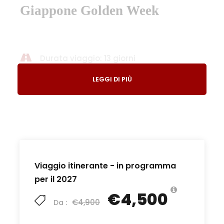
Giappone Golden Week
Durata viaggio: 13 giorni
LEGGI DI PIÙ
Luogo d'incontro: Aeroporto di Roma
Fiumicino
Sistemazione: hotel
Età Min : 10+
Per informazioni:
Viaggio itinerante - in programma
Adriano 340 9778659
per il 2027
info@duomotravel.it
€4,500
€4,900
Da :