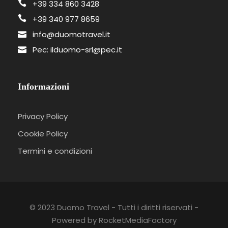
+39 334 860 3428
Tasse e pratiche d'agenzia
+39 340 977 8659
info@duomotravel.it
SERVIZI NON INCLUSI
Pec: ilduomo-srl@pec.it
Trasferimento personale da e per
l'aeroporto di Roma Fiumicino
Informazioni
Ingresso alle attrazioni non incluse nel
programma
Privacy Policy
Mance
Cookie Policy
Tutto ciò non menzionato in "servizi
Termini e condizioni
inclusi"
Supplemento camera singola (pari a
€700)
© 2023 Duomo Travel - Tutti i diritti riservati -
Powered by RocketMediaFactory
POLITICHE DI CANCELLAZIONE