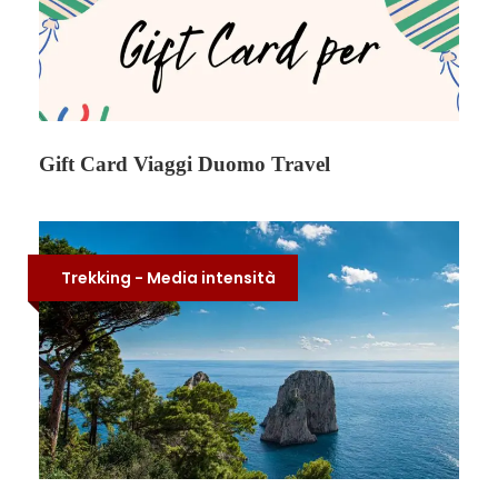
crateri sommitali
e l’imponente attività
vulcanica.
Escursioni sul vulcano
Etna con due notti al
Gift Card Viaggi Duomo Travel
Rifugio Sapienza
Accompagnati da guide esperte, le
Escursioni
sull’Etna
diventano anche un viaggio nella storia
Trekking - Media intensità
geologica e culturale della Sicilia. Il soggiorno
prevede
due notti presso il Rifugio Sapienza
,
punto strategico alle pendici del vulcano, ideale
per vivere l’atmosfera unica dell’alta quota e
prepararsi alle escursioni tra i diversi versanti
dell’Etna.