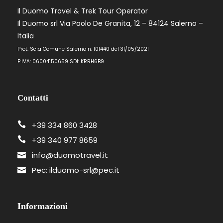
Arrivo e/o Meeting
Il Duomo Travel & Trek Tour Operator
Aeroporto di Napoli, oppure aeroporto di Catania
Il Duomo srl Via Paolo De Granita, 12 – 84124 Salerno –
per chi viaggerà in autonomia
Italia
Prot. Scia Comune Salerno n. 101440 del 31/05/2021
P.IVA: 06004150659 SDI: KRRH6B9
SERVIZI INCLUSI
2 Notti al rifugio sapienza (Etna Nord) in
mezza pensione
Contatti
Trasferimenti dall'aeroporto di Catania al
piano Provenzano, al rifugio Sapienza e
+39 334 860 3428
all'aeroporto di Catania per il rientro
+39 340 977 8659
Biglietto A/R per le funivie dell'Etna
info@duomotravel.it
1 Escursione guidata con Guida
Pec: ilduomo-srl@pec.it
Ambientale Escursionistica
1 Escursione con Guida
Informazioni
Alpine/Vulcanologica