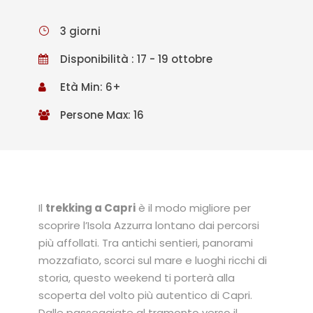
3 giorni
Disponibilità : 17 - 19 ottobre
Età Min: 6+
Persone Max: 16
Il
trekking a Capri
è il modo migliore per
scoprire l’Isola Azzurra lontano dai percorsi
più affollati. Tra antichi sentieri, panorami
mozzafiato, scorci sul mare e luoghi ricchi di
storia, questo weekend ti porterà alla
scoperta del volto più autentico di Capri.
Dalle passeggiate al tramonto verso il