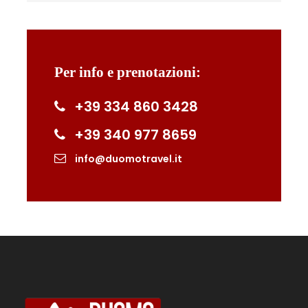
Migliera al tramonto
Partiremo il venerdì dal Molo Beverello per
Per info e prenotazioni:
raggiungere in aliscafo l’isola di Capri, per poi
spostarci con mezzi privati ad Anacapri. Da qui
+39 334 860 3428
inizierà subito la prima passeggiata verso il
+39 340 977 8659
Belvedere della Migliera, con uno splendido
panorama sui Faraglioni e sul faro di Punta
info@duomotravel.it
Carena.
Trekking a Capri sul
Monte Solaro e
all’Eremo di Cetrella