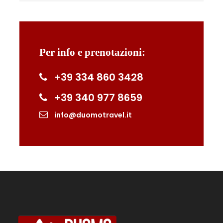
Migliera al tramonto
Partiremo il venerdì dal Molo Beverello per
Per info e prenotazioni:
raggiungere in aliscafo l’isola di Capri, per poi
spostarci con mezzi privati ad Anacapri. Da qui
+39 334 860 3428
inizierà subito la prima passeggiata verso il
+39 340 977 8659
Belvedere della Migliera, con uno splendido
panorama sui Faraglioni e sul faro di Punta
info@duomotravel.it
Carena.
Trekking a Capri sul
Monte Solaro e
all’Eremo di Cetrella