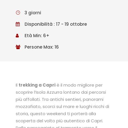
3 giorni
Disponibilità : 17 - 19 ottobre
Età Min: 6+
Persone Max: 16
Il
trekking a Capri
è il modo migliore per
scoprire l’Isola Azzurra lontano dai percorsi
più affollati. Tra antichi sentieri, panorami
mozzafiato, scorci sul mare e luoghi ricchi di
storia, questo weekend ti porterà alla
scoperta del volto più autentico di Capri.
Dalle passeggiate al tramonto verso il