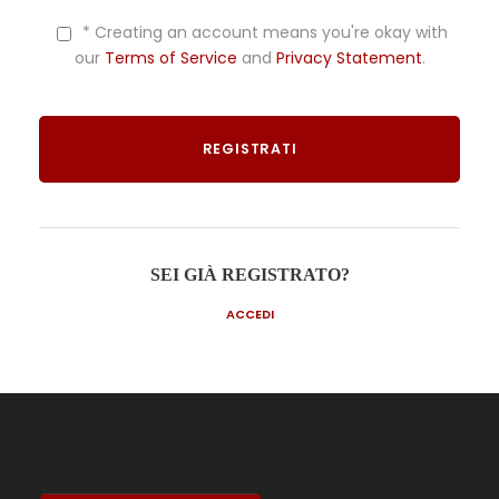
* Creating an account means you're okay with
our
Terms of Service
and
Privacy Statement
.
SEI GIÀ REGISTRATO?
ACCEDI